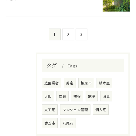
1
2
3
タグ
Tags
造園業者
剪定
柏原市
植木屋
大阪
奈良
抜根
施肥
消毒
人工芝
マンション管理
個人宅
香芝市
八尾市