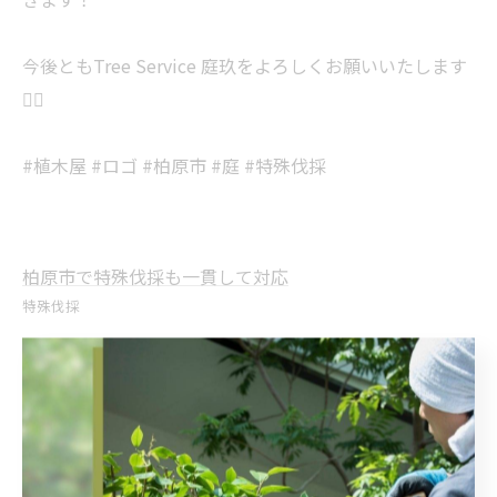
今後ともTree Service 庭玖をよろしくお願いいたします
🙇‍♂️
#植木屋 #ロゴ #柏原市 #庭 #特殊伐採
柏原市で特殊伐採も一貫して対応
特殊伐採
< 前のページ
一覧に戻る
次のページ >