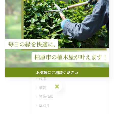
関連タグ
#植木屋
#柏原市
カテゴリー
Categories
全てのカテゴリー
剪定
お気軽にご相談ください
伐採
お気軽にご相談ください
植栽
特殊伐採
草刈り