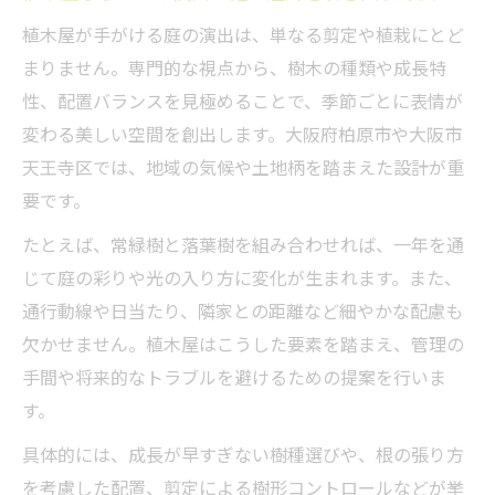
植木屋が手がける庭の演出は、単なる剪定や植栽にとど
植木屋が提案する柏原市の理想的な庭施工
まりません。専門的な視点から、樹木の種類や成長特
例
性、配置バランスを見極めることで、季節ごとに表情が
柏原市での植木屋活用による庭の演出実例
変わる美しい空間を創出します。大阪府柏原市や大阪市
集
天王寺区では、地域の気候や土地柄を踏まえた設計が重
地元植木屋を活用した柏原市の庭づくりの
要です。
魅力
たとえば、常緑樹と落葉樹を組み合わせれば、一年を通
植木屋選びが左右する柏原市の庭の完成度
じて庭の彩りや光の入り方に変化が生まれます。また、
柏原市で人気の植木屋サービスと施工の特
通行動線や日当たり、隣家との距離など細やかな配慮も
徴
欠かせません。植木屋はこうした要素を踏まえ、管理の
天王寺区で植木屋が提案する費用の見極め方
手間や将来的なトラブルを避けるための提案を行いま
植木屋への依頼費用を天王寺区で見極める
す。
ポイント
具体的には、成長が早すぎない樹種選びや、根の張り方
天王寺区の植木屋サービス費用の比較と選
を考慮した配置、剪定による樹形コントロールなどが挙