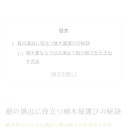
目次
庭の演出に役立つ植木屋選びの秘訣
植木屋ならではの演出で庭の魅力を引き出
す方法
信頼できる植木屋選びで失敗しないコツを
解説
植木屋の選定基準と庭の印象アップの秘訣
植木屋の技術が演出する庭空間の変化とは
費用とサービス内容を植木屋ごとに比較す
庭の演出に役立つ植木屋選びの秘訣
るポイント
植木屋ならではの演出で庭の魅力を引き出す方法
大阪府柏原市で叶える理想の庭づくり