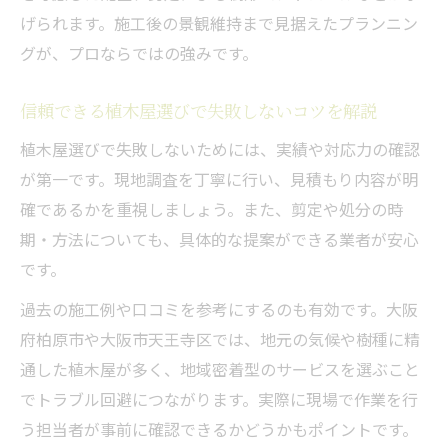
び方
げられます。施工後の景観維持まで見据えたプランニン
植木屋に依頼する際の費用内訳と注意点を
グが、プロならではの強みです。
解説
納得できる植木屋の費用感を天王寺区で探
信頼できる植木屋選びで失敗しないコツを解説
る方法
植木屋選びで失敗しないためには、実績や対応力の確認
追加費用が発生しない植木屋選びのポイン
が第一です。現地調査を丁寧に行い、見積もり内容が明
ト
確であるかを重視しましょう。また、剪定や処分の時
適切な施工時期を知ることで美しい庭を維持
期・方法についても、具体的な提案ができる業者が安心
植木屋が勧める庭の美しさを保つ施工時期
です。
失敗しない植木屋選びと適期施工の重要性
過去の施工例や口コミを参考にするのも有効です。大阪
植木屋が伝える季節ごとの剪定・施工の最
府柏原市や大阪市天王寺区では、地元の気候や樹種に精
適解
通した植木屋が多く、地域密着型のサービスを選ぶこと
樹木の種類別にみる植木屋の時期選びの方
でトラブル回避につながります。実際に現場で作業を行
法
う担当者が事前に確認できるかどうかもポイントです。