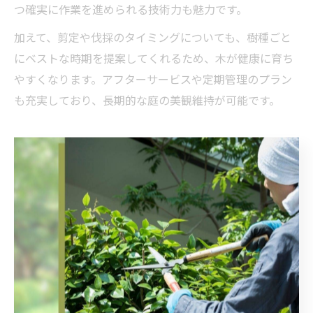
つ確実に作業を進められる技術力も魅力です。
加えて、剪定や伐採のタイミングについても、樹種ごと
にベストな時期を提案してくれるため、木が健康に育ち
やすくなります。アフターサービスや定期管理のプラン
も充実しており、長期的な庭の美観維持が可能です。
天王寺区で植木屋が提案する費用の
見極め方
植木屋への依頼費用を天王寺区で見極めるポイント
天王寺区で植木屋へ依頼する際、費用の妥当性を見極め
るためには、まず庭の広さや樹木の本数・高さ、作業内
容（剪定・伐採・処分など）を明確に把握することが重