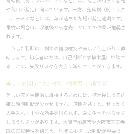
常緑樹（例：ツバキ、マツなど）は、寒さが和らぐ春先
や秋口が剪定に向いています。一方、落葉樹（例：サク
ラ、モミジなど）は、葉が落ちた冬場が剪定適期です。
果樹の場合は、収穫後から春先にかけての作業が推奨さ
れます。
こうした判断は、樹木の健康維持や美しい仕上がりに直
結します。初心者の方は、自己判断せず植木屋に相談す
ることで、失敗リスクを大きく減らすことができます。
美しい庭維持に欠かせない植木屋の時期判断
美しい庭を長期的に維持するためには、植木屋による的
確な時期判断が欠かせません。適期を逃すと、せっかく
の手入れも十分な効果を得られず、逆に樹木を弱らせて
しまうリスクがあります。大阪府柏原市や大阪市天王寺
区の気候特性を踏まえ、地域に根ざした判断が重要で