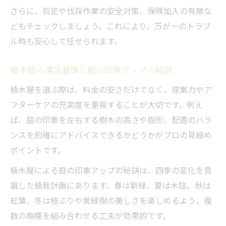
美しい庭維持に欠かせない植木屋の時期判
さらに、剪定や伐採作業の安全対策、保険加入の有無な
断
どもチェックしましょう。これにより、万が一のトラブ
剪定や処分を安心して任せる判断ポイント
ル時も安心して任せられます。
植木屋に剪定や処分を頼む際の確認ポイン
ト
植木屋の選定基準と庭の印象アップの秘訣
安心して依頼できる植木屋の見分け方とは
植木屋を選ぶ際は、料金の安さだけでなく、提案力やア
植木屋による剪定・処分で失敗しないコツ
フターケアの充実度を重視することが大切です。例え
ば、庭の印象を左右する樹木の高さや樹形、配置のバラ
剪定してはいけない時期と植木屋選びの注
ンスを的確にアドバイスできるかどうかがプロの見極め
意点
ポイントです。
植木屋が教える処分代の見極めと費用対策
植木屋による庭の印象アップの秘訣は、四季の変化を意
地元で信頼される植木屋活用のメリットとは
識した植栽計画にあります。春は新緑、夏は木陰、秋は
植木屋を地元で選ぶことで得られる安心感
紅葉、冬は枝ぶりや常緑樹の美しさを楽しめるよう、複
信頼できる植木屋の特徴と活用メリットを
数の樹種を組み合わせる工夫が効果的です。
紹介