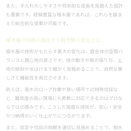
また、手入れのしやすさや将来的な成長を見据えた設計
植木屋選びで地域密着の強みを活かすポイ
も重要です。経験豊富な植木屋であれば、これらを踏ま
ント
えた総合的な提案が可能です。
地元植木屋に依頼した際のサポート体制と
は
植木屋の技術が演出する庭空間の変化とは
植木屋と長く付き合うことで庭が美しく変
植木屋の技術がもたらす最大の変化は、庭全体の空間バ
わる理由
ランスと居心地の良さです。枝の動きや根の張り方、土
地の傾斜や水はけまで細かく見極めることで、自然な美
しさと機能性を両立させます。
例えば、高木のロープ作業や狭い場所での特殊伐採な
ど、難易度の高い現場にも柔軟に対応できるのはプロな
らではの強みです。こうした高度な技術が、安心・安全
かつ納得のいく仕上がりにつながります。
また、剪定や伐採の時期を適切に見極めることで、樹木