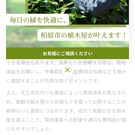
要です。なぜなら、これらの条件によって作業にかかる
手間や時間が大きく変わり、見積もり金額にも直結する
からです。
例えば、樹木が高木であればロープ作業や特殊な道具が
必要になることが多く、費用が上がる傾向があります。
反対に低木や本数が少ない場合は比較的低コストで対応
お気軽にご相談ください
できる場合もあります。見積もりを依頼する際は、現地
お気軽にご相談ください
調査をお願いし、作業範囲や追加費用の有無などを細か
く確認することが失敗を防ぐポイントです。
また、天王寺区内でも業者によって費用体系が異なるた
め、複数の植木屋から見積もりを取って比較することが
納得のいく選択につながります。地元で実績のある植木
屋を選ぶことで、現地事情への配慮や適切な費用感が得
られやすいでしょう。