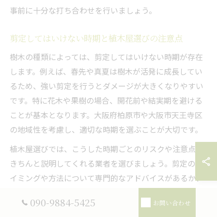
事前に十分な打ち合わせを行いましょう。
剪定してはいけない時期と植木屋選びの注意点
樹木の種類によっては、剪定してはいけない時期が存在
します。例えば、春先や真夏は樹木が活発に成長してい
るため、強い剪定を行うとダメージが大きくなりやすい
です。特に花木や果樹の場合、開花前や結実期を避ける
ことが基本となります。大阪府柏原市や大阪市天王寺区
の地域性を考慮し、適切な時期を選ぶことが大切です。
植木屋選びでは、こうした時期ごとのリスクや注意点を
きちんと説明してくれる業者を選びましょう。剪定のタ
イミングや方法について専門的なアドバイスがあるか、
過去の実績をもとに具体的な提案ができるかを確認する
090-9884-5425
お問い合わせ
ことが、失敗を防ぐコツです。