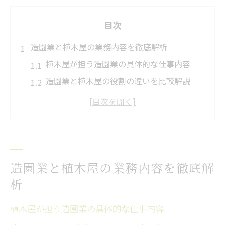
目次
造園業と植木屋の業務内容を徹底解析
植木屋が担う造園業の具体的な仕事内容
造園業と植木屋の役割の違いを比較解説
植木屋と造園業の業種分類と特徴を整理
植木屋の仕事で求められる技術と知識
造園業界で植木屋が果たす役割とは何か
植木屋になるにはどんな適性が必要か
造園業と植木屋の業務内容を徹底解
植木屋に求められる適性と必要な資質
析
造園業で活躍する植木屋のスキルとは
植木屋への転職で重視すべきポイント
植木屋が担う造園業の具体的な仕事内容
造園業界で植木屋が評価される人材像