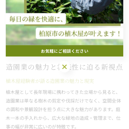
実際の現場では、依頼主との打ち合わせや提案も多いた
め、コミュニケーション能力やプレゼン力も磨いておく
と良いでしょう。これらの強みが、将来的なキャリアの
広がりや独立開業の実現にもつながります。
お気軽にご相談ください
造園業の魅力と将来性に迫る新視点
お気軽にご相談ください
植木屋経験者が語る造園業の魅力と現実
植木屋として長年現場に携わってきた立場から見ると、
造園業は単なる樹木の剪定や伐採だけでなく、空間全体
の調和や景観設計を担う点に大きな魅力があります。庭
木一本の手入れから、広大な緑地の造成・管理まで、仕
事の幅が非常に広いのが特徴です。