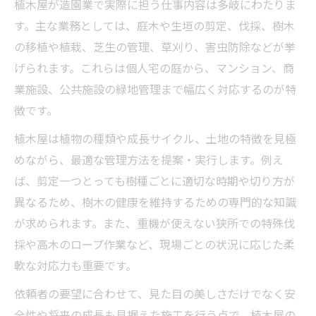
植木屋が造園業で実際に担う仕事内容は多岐にわたりま
植木屋志望者が磨くべき強みと能力
す。主な業務としては、庭木や生垣の剪定、伐採、樹木
造園業の魅力と将来性に迫る新視点
の移植や植栽、芝生の管理、草刈り、害虫防除などが挙
植木屋経験者が語る造園業の魅力と現実
げられます。これらは個人宅の庭から、マンション、商
造園業と植木屋の将来性を多角的に考察
業施設、公共施設の緑地管理まで幅広く対応するのが特
植木屋視点で見る造園業界の成長性とは
徴です。
造園業で植木屋として歩む安定キャリア
植木屋は植物の種類や成長サイクル、土地の特徴を見極
植木屋を通じて感じる造園業界の変化
めながら、最適な管理方法を提案・実行します。例え
ば、剪定一つとっても樹種ごとに適切な時期や切り方が
転職希望者が知りたい造園業界の実情
異なるため、樹木の健康を維持するための専門的な知識
植木屋転職で知るべき造園業界の現状
が求められます。また、重機が使えない狭所での特殊伐
造園業界で植木屋が直面する課題と対策
採や高木のロープ作業など、現場ごとの状況に応じた柔
植木屋の働き方改革と造園業界の動向
軟な対応力も重要です。
造園業界の求人動向と植木屋の需要
依頼者の要望に合わせて、見た目の美しさだけでなく安
植木屋転職で後悔しない業界情報まとめ
全性や将来の成長も見据えた施工を行う点で、植木屋の