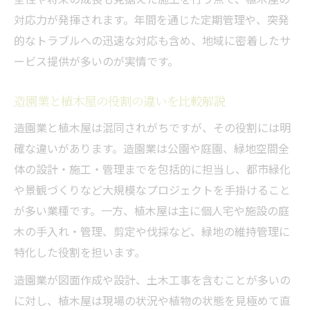
造園業と園芸サービス業の違いを解説
対応力が発揮されます。年間を通じた定期管理や、突発
植木屋の視点で見る造園業と園芸サービス
的なトラブルへの迅速な対応も含め、地域に密着したサ
造園業と園芸サービス業の業務内容比較
ービス提供が多いのが実情です。
植木屋が関わる造園業と園芸サービスの違
造園業と植木屋の役割の違いを比較解説
い
造園業・植木屋・園芸サービスの選び方
造園業と植木屋は混同されがちですが、その役割には明
植木屋が知るべき園芸サービス業の特徴
確な違いがあります。造園業は公園や庭園、緑地空間全
体の設計・施工・管理までを包括的に担当し、都市緑化
資格や経験から考える植木屋の働き方
や景観づくりなど大規模なプロジェクトを手掛けること
植木屋で活かせる造園業の資格と経験
が多い業種です。一方、植木屋は主に個人宅や施設の庭
造園業で植木屋に求められる資格一覧
木の手入れ・管理、剪定や伐採など、緑地の維持管理に
植木屋として成長するための経験の積み方
特化した役割を担います。
造園業界で評価される植木屋のスキル
造園業が図面作成や設計、土木工事を含むことが多いの
資格取得で広がる植木屋のキャリアパス
に対し、植木屋は現場の状況や植物の状態を見極めて直