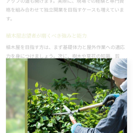
アップの道も開けます。実際に、現場での経験と専門資
格を組み合わせて独立開業を目指すケースも増えていま
す。
植木屋志望者が磨くべき強みと能力
植木屋を目指す方は、まず基礎体力と屋外作業への適応
力を身につけましょう。次に、樹木や草花の知識、剪
定・伐採技術といった専門的な技能を段階的に習得する
ことが重要です。現場経験を積むことで、現物を見極め
る力や臨機応変な対応力が自然と養われます。
さらに、資格取得によるスキルアップも大きな強みとな
ります。造園技能士やチェーンソー取扱い資格はもちろ
ん、最近ではドローンによる現場調査やICT活用の知識
も注目されています。安全意識やチームワークを意識し
た行動も、現場で信頼されるための重要な能力です。