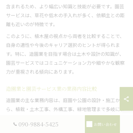
含まれるため、より幅広い知識と技能が必要です。園芸
サービスは、草花や低木の手入れが多く、依頼主との距
離も近いのが特徴です。
このように、植木屋の視点から両者を比較することで、
自身の適性や今後のキャリア選択のヒントが得られま
す。特に、造園業を目指す場合は土木や設計の知識が、
園芸サービスではコミュニケーション力や細やかな観察
力が重視される傾向にあります。
造園業と園芸サービス業の業務内容比較
造園業の主な業務内容は、庭園や公園の設計・施工か
ら、植栽・土木工事、外構工事、緑地管理まで多岐にわ
たります。特に公共事業や大規模施設の緑地整備では、
090-9884-5425
お問い合わせ
計画から施工、アフターメンテナンスまで一貫して携わ