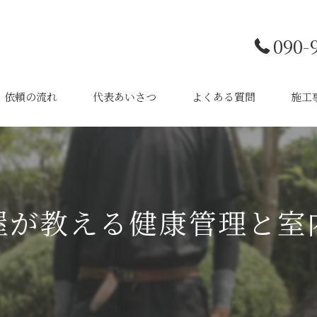
090-
依頼の流れ
代表あいさつ
よくある質問
施工
剪定
伐採
屋が教える健康管理と室
植栽
特殊
草刈