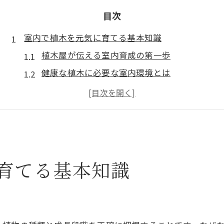
目次
室内で植木を元気に育てる基本知識
植木屋が伝える室内育成の第一歩
健康な植木に必要な室内環境とは
植木屋が推奨する室内管理の基礎
植物の成長を促す日々の観察ポイント
初心者も安心の植木屋流お手入れ方法
快適な住空間と植木育成のコツ
植木屋が伝授する健康な植木管理術
育てる基本知識
植木屋が重視する水やりのタイミング
葉や土の状態で見極める健康管理術
病害虫対策に役立つ植木屋の知恵