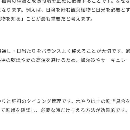
、植物の種類と成長段階を正確に把握することです。なぜ
植木屋がすすめる日々のメンテナンス法
となります。例えば、日陰を好む観葉植物と日光を必要と
肥料と栄養管理の基本ポイント
植物を知る」ことが最も重要だと考えます。
美しい植木を保つための習慣づくり
植物育成ライトの選び方と活用法
植木屋が考えるライト選びの基準
風通し・日当たりをバランスよく整えることが大切です。
植物育成ライトで室内育成を最適化
冬場の乾燥や夏の高温を避けるため、加湿器やサーキュレ
電気代を抑える植物育成ライト活用術
。
植木屋がおすすめする設置の工夫
野菜にも使える植物育成ライトの特徴
ライトの違いと選び方のポイント
やりと肥料のタイミング管理です。水やりは土の乾き具合
水やり頻度に迷った時の見極めポイント
って乾燥を確認し、必要な時だけ与える方法が効果的です
植木屋が教える水やり頻度の目安
季節と成長段階で変わる水やり方法