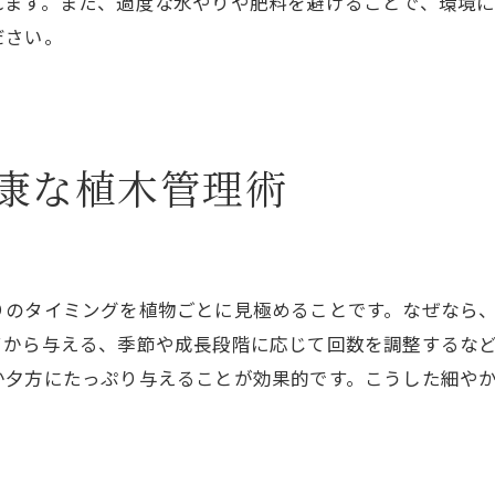
れます。また、過度な水やりや肥料を避けることで、環境
植物育成ライトで補う最適な光環境
ださい。
湿度管理で健康な植木を目指す方法
部屋ごとに異なる環境の活かし方
植木の種類別おすすめ管理ポイント
康な植木管理術
快適な湿度を保つ植木屋の工夫
肥料や栄養剤で引き出す植木の力
植木屋が選ぶ肥料の種類と使い分け
栄養剤を活用した植木屋流育成法
りのタイミングを植物ごとに見極めることです。なぜなら
タイミングを見極める施肥のコツ
てから与える、季節や成長段階に応じて回数を調整するな
植物の成長段階別肥料の与え方
か夕方にたっぷり与えることが効果的です。こうした細や
肥料やりで注意すべきポイント解説
元気な植木を育むための栄養管理術
植木屋視点で考える室内育成の極意