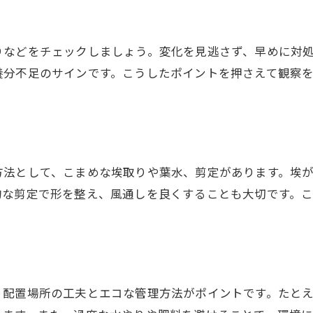
土の乾き具合を判断する植木屋のコツ
植木の健康を守る適切な水管理術
りなどをチェックしましょう。変化を見逃さず、早めに対
過湿・乾燥を防ぐシンプルなチェック法
養分不足のサインです。こうしたポイントを押さえて観察
水やりで失敗しないためのポイント
エコを意識した室内環境の整え方
植木屋が提案するエコな育成空間作り
省エネを意識した植物育成ライト活用法
方法として、こまめな埃取りや葉水、剪定があります。埃
電気代も安心な環境配慮の工夫
お気軽にご相談ください
お気軽にご相談ください
的な剪定で形を整え、風通しを良くすることも大切です。
自然光と人工光のバランス調整術
植木屋流・節水しながら育てる方法
快適さとエコを両立する室内管理術
植木育成と光・湿度の最適なバランス
、配置場所の工夫とエコな管理方法がポイントです。たと
植木屋が大切にする光と湿度の調整