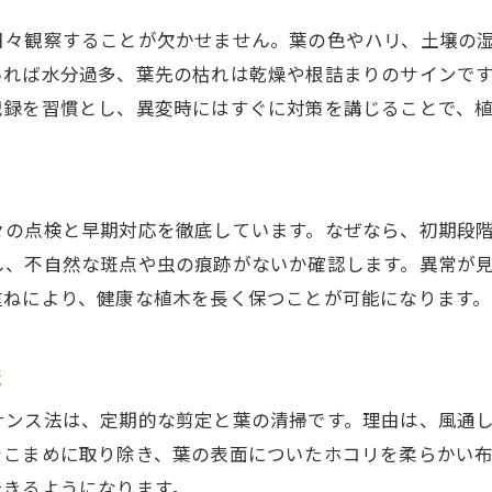
植木屋が伝える長く楽しむための秘訣
日々観察することが欠かせません。葉の色やハリ、土壌の
いれば水分過多、葉先の枯れは乾燥や根詰まりのサインで
日々の観察で変化を見逃さない工夫
記録を習慣とし、異変時にはすぐに対策を講じることで、
室内空間に合う植木選びのヒント
トラブルを防ぐ植木屋流チェック法
美観と健康を両立させる管理術
植木屋ならではの室内育成アドバイス
々の点検と早期対応を徹底しています。なぜなら、初期段
し、不自然な斑点や虫の痕跡がないか確認します。異常が
重ねにより、健康な植木を長く保つことが可能になります。
法
ナンス法は、定期的な剪定と葉の清掃です。理由は、風通
をこまめに取り除き、葉の表面についたホコリを柔らかい
できるようになります。